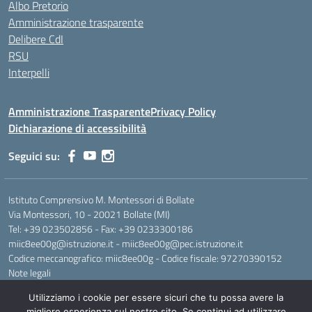
Albo Pretorio
Amministrazione trasparente
Delibere CdI
RSU
Interpelli
Amministrazione Trasparente
Privacy Policy
Dichiarazione di accessibilità
Seguici su:
Istituto Comprensivo M. Montessori di Bollate
Via Montessori, 10 - 20021 Bollate (MI)
Tel: +39 023502856 - Fax: +39 0233300186
miic8ee00g@istruzione.it - miic8ee00g@pec.istruzione.it
Codice meccanografico: miic8ee00g - Codice fiscale: 97270390152
Note legali
Utilizziamo i cookie per essere sicuri che tu possa avere la
migliore esperienza sul nostro sito. Se continui ad utilizzare