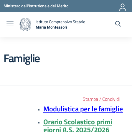
Vai ai contenuti
Vai al menu di navigazione
Vai al footer
Ministero dell'Istruzione e del Merito
Istituto Comprensivo Statale
Maria Montessori
— Visita la pagina iniziale della scuola
Famiglie
Stampa / Condividi
Modulistica per le famiglie
Orario Scolastico primi
giorni A.S. 2025/2026