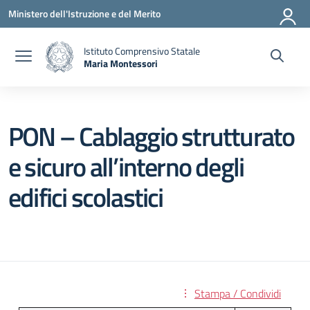
Vai ai contenuti
Vai al menu di navigazione
Vai al footer
Ministero dell'Istruzione e del Merito
Istituto Comprensivo Statale
Maria Montessori
— Visita la pagina iniziale della scuola
PON – Cablaggio strutturato
e sicuro all’interno degli
edifici scolastici
Stampa / Condividi