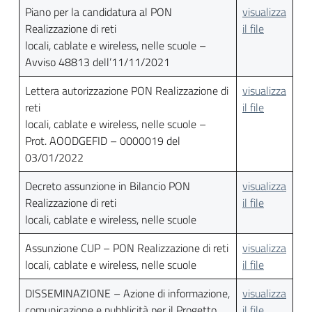
Piano per la candidatura al PON
visualizza
Realizzazione di reti
il file
locali, cablate e wireless, nelle scuole –
Avviso 48813 dell’11/11/2021
Lettera autorizzazione PON Realizzazione di
visualizza
reti
il file
locali, cablate e wireless, nelle scuole –
Prot. AOODGEFID – 0000019 del
03/01/2022
Decreto assunzione in Bilancio PON
visualizza
Realizzazione di reti
il file
locali, cablate e wireless, nelle scuole
Assunzione CUP – PON Realizzazione di reti
visualizza
locali, cablate e wireless, nelle scuole
il file
DISSEMINAZIONE – Azione di informazione,
visualizza
comunicazione e pubblicità per il Progetto
il file