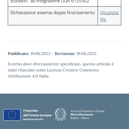
scolastici” ad integrazione ODA 6725302
Dichiarazione assenza doppio finanziamento
Visualizza
file
Pubblicato:
19.06.2023
-
Revisione:
19.06.2023
Eccetto dove diversamente specificato, questo articolo è
stato rilasciato sotto Licenza Creative Commons
Attribuzione 4.0 Italia.
Istituto Comprensivo Statale
Maria Montessori
Bollate - Milano
— Visita la pagina iniziale della scuola