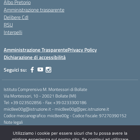
Albo Pretorio
Amministrazione trasparente
Delibere CdI
RSU
Interpelli
Amministrazione Trasparente
Privacy Policy
Dichiarazione di accessibilità
Seguici su:
Istituto Comprensivo M. Montessori di Bollate
Via Montessori, 10 - 20021 Bollate (MI)
Tel: +39 023502856 - Fax: +39 0233300186
miic8ee00g@istruzione.it - miic8ee00g@pec.istruzione.it
Codice meccanografico: miic8ee00g - Codice fiscale: 97270390152
Note legali
Utilizziamo i cookie per essere sicuri che tu possa avere la
migliore esperienza sul nostro sito. Se continui ad utilizzare