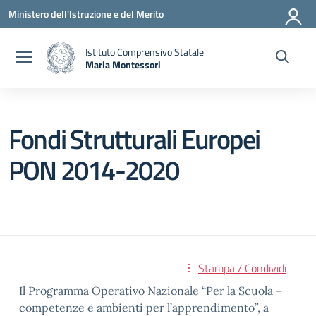
Vai ai contenuti
Vai al menu di navigazione
Vai al footer
Ministero dell'Istruzione e del Merito
Istituto Comprensivo Statale
Maria Montessori
— Visita la pagina iniziale della scuola
Fondi Strutturali Europei
PON 2014-2020
Stampa / Condividi
Il Programma Operativo Nazionale “Per la Scuola –
competenze e ambienti per l’apprendimento”, a