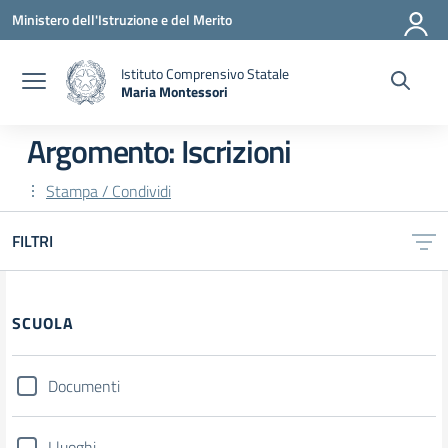
Vai ai contenuti
Vai al menu di navigazione
Vai al footer
Ministero dell'Istruzione e del Merito
Istituto Comprensivo Statale
Maria Montessori
— Visita la pagina iniziale della scuola
Argomento: Iscrizioni
Stampa / Condividi
FILTRI
Filtri
SCUOLA
Documenti
I luoghi