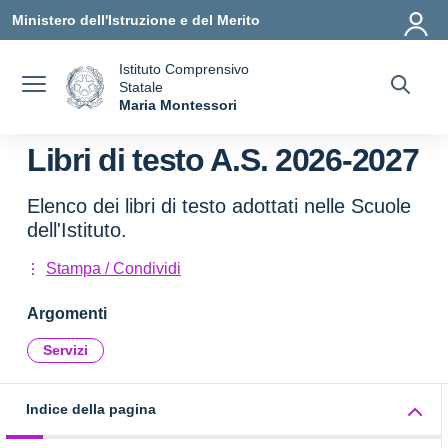
Vai ai contenuti
Vai al menu di navigazione
Vai al footer
Ministero dell'Istruzione e del Merito
Istituto Comprensivo
Statale
a
Maria Montessori
— Visita la pagina iniziale della scuola
Libri di testo A.S. 2026-2027
Elenco dei libri di testo adottati nelle Scuole
dell'Istituto.
Stampa / Condividi
Argomenti
Servizi
Indice della pagina