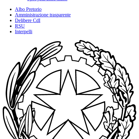
Albo Pretorio
Amministrazione trasparente
Delibere CdI
RSU
Interpelli