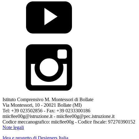
Istituto Comprensivo M. Montessori di Bollate
Via Montessori, 10 - 20021 Bollate (MI)
Tel: +39 023502856 - Fax: +39 0233300186
miic8ee00g@istruzione.it - miic8ee00g@pec.istruzione.it
Codice meccanografico: miic8ee00g - Codice fiscale: 97270390152
Note legali
Idea e progetto di Designers Italia