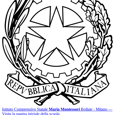
Istituto Comprensivo Statale
Maria Montessori
Bollate - Milano
—
Visita la pagina iniziale della scuola