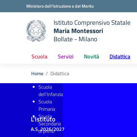
Vai ai contenuti
Vai al menu di navigazione
Vai al footer
Ministero dell'Istruzione e del Merito
Istituto Comprensivo Statale
Maria Montessori
Bollate - Milano
 della scuola
— Visita la pagina iniziale del
Scuola
Servizi
Novità
Didattica
Home
Didattica
Scuola
dell'Infanzia
Scuola
Primaria
Scuola
L'Istituto
Secondaria
A.S. 2026/2027
di primo