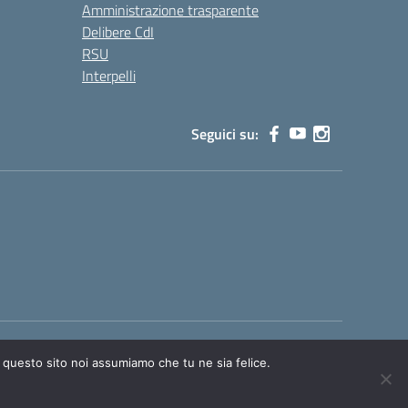
Amministrazione trasparente
Delibere CdI
RSU
Interpelli
Seguici su:
Idea e progetto di Designers Italia
e questo sito noi assumiamo che tu ne sia felice.