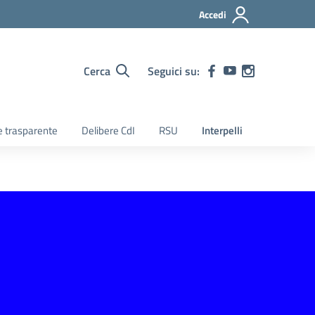
Accedi
Cerca
Seguici su:
 trasparente
Delibere CdI
RSU
Interpelli