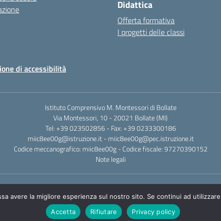
Didattica
azione
Offerta formativa
I progetti delle classi
ione di accessibilità
Istituto Comprensivo M. Montessori di Bollate
Via Montessori, 10 - 20021 Bollate (MI)
Tel: +39 023502856 - Fax: +39 0233300186
miic8ee00g@istruzione.it - miic8ee00g@pec.istruzione.it
Codice meccanografico: miic8ee00g - Codice fiscale: 97270390152
Note legali
ssa avere la migliore esperienza sul nostro sito. Se continui ad utilizzar
Accetta
Rifiutare
Privacy policy