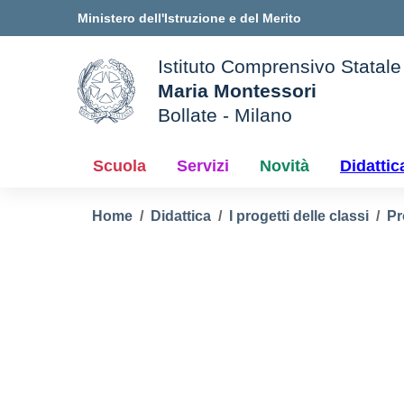
Vai ai contenuti
Vai al menu di navigazione
Vai al footer
Ministero dell'Istruzione e del Merito
Istituto Comprensivo Statale
Maria Montessori
Bollate - Milano
le della scuola
— Visita la pagina iniziale d
Scuola
Servizi
Novità
Didattic
Home
Didattica
I progetti delle classi
Pr