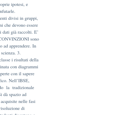
oprie ipotesi, e
nfutarle.
nti divisi in gruppi,
oni che devono essere
i dati già raccolti. E’
une CONVINZIONI sono
o ad apprendere. In
 scienza. 3.
sse i risultati della
binata con diagrammi
operte con il sapere
ifico. Nell’IBSE,
ndo la tradizionale
i dà spazio ad
cquisite nelle fasi
risoluzione di
tudenti discutono e