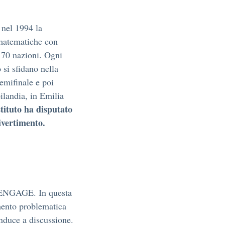
o nel 1994 la
matematiche con
e 70 nazioni. Ogni
 si sfidano nella
semifinale e poi
bilandia, in Emilia
tituto ha disputato
ivertimento.
. ENGAGE. In questa
mento problematica
nduce a discussione.