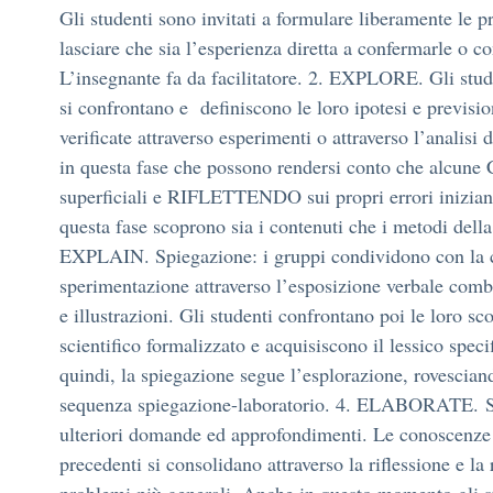
Gli studenti sono invitati a formulare liberamente le pr
lasciare che sia l’esperienza diretta a confermarle o co
L’insegnante fa da facilitatore. 2. EXPLORE. Gli stude
si confrontano e definiscono le loro ipotesi e previsi
verificate attraverso esperimenti o attraverso l’analisi d
in questa fase che possono rendersi conto che alc
superficiali e RIFLETTENDO sui propri errori inizian
questa fase scoprono sia i contenuti che i metodi della
EXPLAIN. Spiegazione: i gruppi condividono con la cla
sperimentazione attraverso l’esposizione verbale com
e illustrazioni. Gli studenti confrontano poi le loro sc
scientifico formalizzato e acquisiscono il lessico spec
quindi, la spiegazione segue l’esplorazione, rovescia
sequenza spiegazione-laboratorio. 4. ELABORATE. S
ulteriori domande ed approfondimenti. Le conoscenze a
precedenti si consolidano attraverso la riflessione e la 
problemi più generali. Anche in questo momento gli s