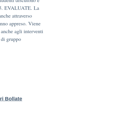
i. 5. EVALUATE. La
anche attraverso
hanno appreso. Viene
anche agli interventi
e di gruppo
i Bollate