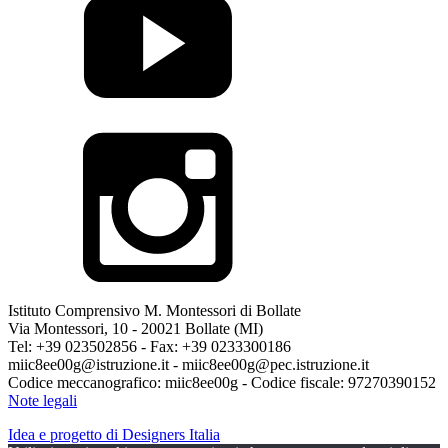
Istituto Comprensivo M. Montessori di Bollate
Via Montessori, 10 - 20021 Bollate (MI)
Tel: +39 023502856 - Fax: +39 0233300186
miic8ee00g@istruzione.it - miic8ee00g@pec.istruzione.it
Codice meccanografico: miic8ee00g - Codice fiscale: 97270390152
Note legali
Idea e progetto di Designers Italia