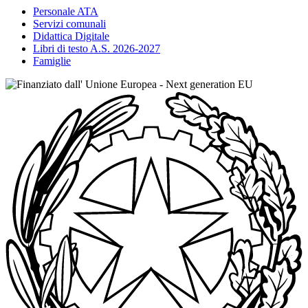
Personale ATA
Servizi comunali
Didattica Digitale
Libri di testo A.S. 2026-2027
Famiglie