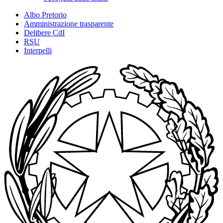
Albo Pretorio
Amministrazione trasparente
Delibere CdI
RSU
Interpelli