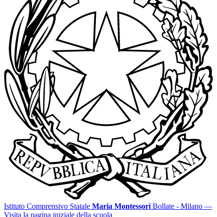
Istituto Comprensivo Statale
Maria Montessori
Bollate - Milano
—
Visita la pagina iniziale della scuola