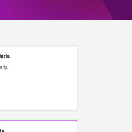
aria
aria
ia