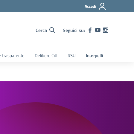
Accedi
Cerca
Seguici su:
 trasparente
Delibere CdI
RSU
Interpelli