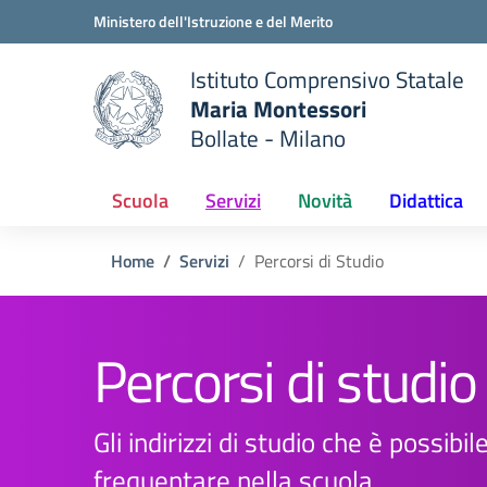
Vai ai contenuti
Vai al menu di navigazione
Vai al footer
Ministero dell'Istruzione e del Merito
Istituto Comprensivo Statale
Maria Montessori
Bollate - Milano
 della scuola
— Visita la pagina iniziale del
Scuola
Servizi
Novità
Didattica
Home
Servizi
Percorsi di Studio
Percorsi di studio
Gli indirizzi di studio che è possibil
frequentare nella scuola