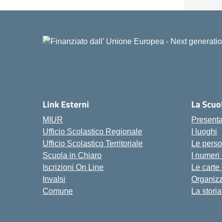
Link Esterni
La Scuo
MIUR
Present
Ufficio Scolastico Regionale
I luoghi
Ufficio Scolastico Territoriale
Le pers
Scuola in Chiaro
I numeri
Iscrizioni On Line
Le carte
Invalsi
Organiz
Comune
La storia