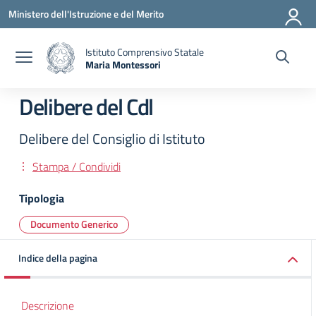
Vai ai contenuti
Vai al menu di navigazione
Vai al footer
Ministero dell'Istruzione e del Merito
Istituto Comprensivo Statale
Maria Montessori
— Visita la pagina iniziale della scuola
Delibere del Cdl
Delibere del Consiglio di Istituto
Stampa / Condividi
Tipologia
Documento Generico
Indice della pagina
Descrizione