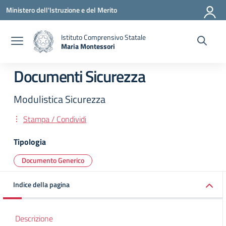
Vai ai contenuti
Vai al menu di navigazione
Vai al footer
Ministero dell'Istruzione e del Merito
Istituto Comprensivo Statale
Maria Montessori
— Visita la pagina iniziale della scuola
Documenti Sicurezza
Modulistica Sicurezza
Stampa / Condividi
Tipologia
Documento Generico
Indice della pagina
Descrizione