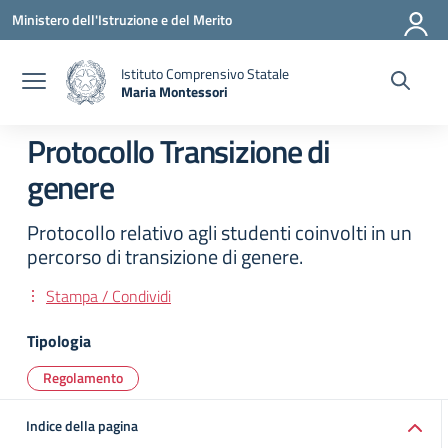
Vai ai contenuti
Vai al menu di navigazione
Vai al footer
Ministero dell'Istruzione e del Merito
Istituto Comprensivo Statale
Maria Montessori
— Visita la pagina iniziale della scuola
Protocollo Transizione di
genere
Protocollo relativo agli studenti coinvolti in un
percorso di transizione di genere.
Stampa / Condividi
Tipologia
Regolamento
Indice della pagina