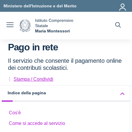
Vai ai contenuti
Vai al menu di navigazione
Vai al footer
Ministero dell'Istruzione e del Merito
Istituto Comprensivo
Statale
a
Maria Montessori
— Visita la pagina iniziale della scuola
Pago in rete
Il servizio che consente il pagamento online
dei contributi scolastici.
Stampa / Condividi
Indice della pagina
Cos'è
Come si accede al servizio