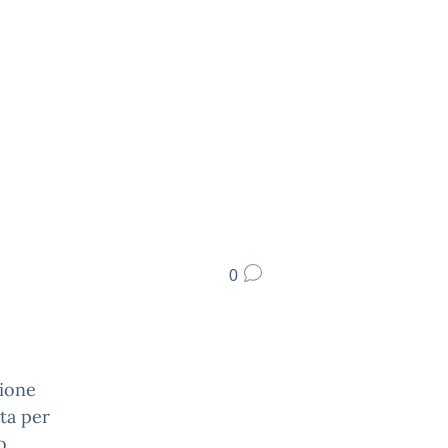
0
ione
ta per
o