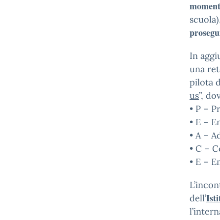
momenti 
scuola)
prosegu
In aggi
una ret
pilota 
us
”, d
• P – P
• E – E
• A – A
• C – C
• E – E
L’incon
Ist
dell’
l’inter