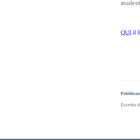
student
QUI
il 
Pubblicat
Eccetto d