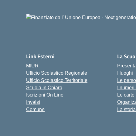
Link Esterni
La Scuo
MIUR
Present
Ufficio Scolastico Regionale
I luoghi
Ufficio Scolastico Territoriale
Le pers
Scuola in Chiaro
I numeri
Iscrizioni On Line
Le carte
Invalsi
Organiz
Comune
La storia