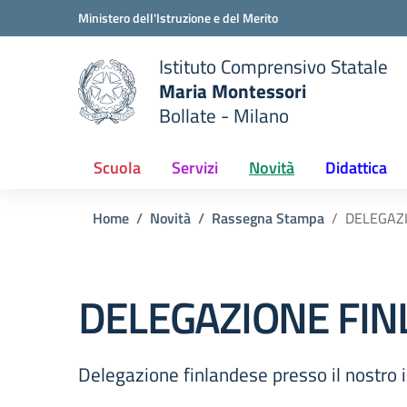
Vai ai contenuti
Vai al menu di navigazione
Vai al footer
Ministero dell'Istruzione e del Merito
Istituto Comprensivo Statale
Maria Montessori
Bollate - Milano
 della scuola
— Visita la pagina iniziale del
Scuola
Servizi
Novità
Didattica
Home
Novità
Rassegna Stampa
DELEGAZI
DELEGAZIONE FIN
Delegazione finlandese presso il nostro 