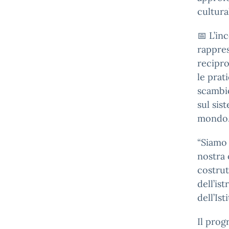
cultura
📅
L’in
rappre
recipro
le prat
scambio
sul sis
mondo
“Siamo 
nostra 
costrut
dell’is
dell’Is
Il prog