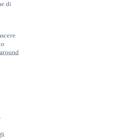
ne di
nascere
to
d around
o
li