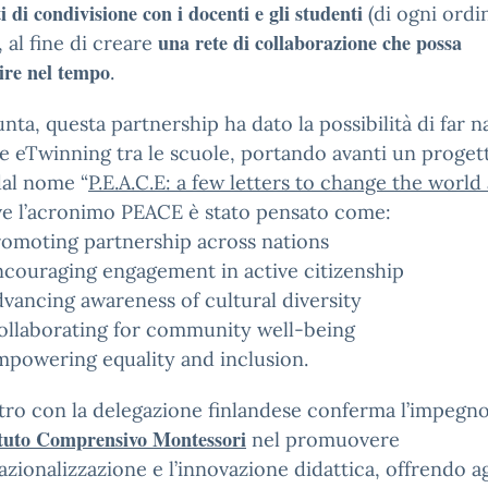
di condivisione con i docenti e gli studenti
(di ogni ordi
una rete di collaborazione che possa
, al fine di creare
ire nel tempo
.
unta, questa partnership ha dato la possibilità di far 
e eTwinning tra le scuole, portando avanti un proget
dal nome “
P.E.A.C.E: a few letters to change the worl
ove l’acronimo PEACE è stato pensato come:
romoting partnership across nations
ncouraging engagement in active citizenship
dvancing awareness of cultural diversity
ollaborating for community well-being
mpowering equality and inclusion.
tro con la delegazione finlandese conferma l’impegn
ituto Comprensivo Montessori
nel promuovere
nazionalizzazione e l’innovazione didattica, offrendo ag