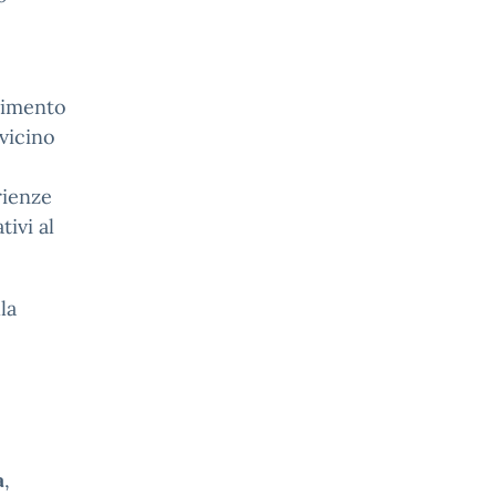
himento
vicino
rienze
tivi al
la
a
,