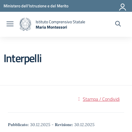
Vai ai contenuti
Vai al menu di navigazione
Vai al footer
Ministero dell'Istruzione e del Merito
Istituto Comprensivo Statale
Maria Montessori
— Visita la pagina iniziale della scuola
Interpelli
Stampa / Condividi
Pubblicato:
Revisione:
30.12.2025
-
30.12.2025