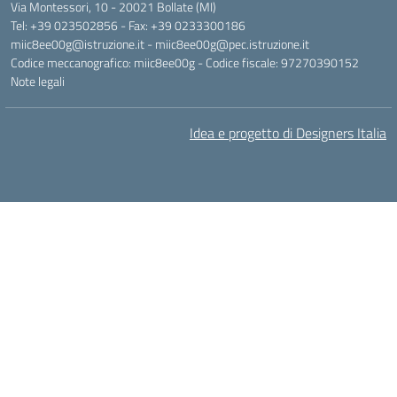
Via Montessori, 10 - 20021 Bollate (MI)
Tel: +39 023502856 - Fax: +39 0233300186
miic8ee00g@istruzione.it - miic8ee00g@pec.istruzione.it
Codice meccanografico: miic8ee00g - Codice fiscale: 97270390152
Note legali
Idea e progetto di Designers Italia