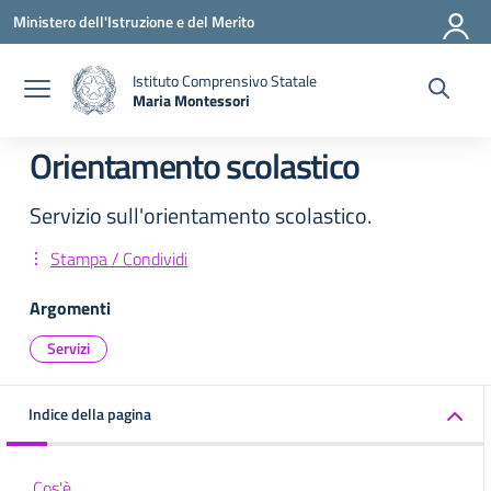
Vai ai contenuti
Vai al menu di navigazione
Vai al footer
Ministero dell'Istruzione e del Merito
Istituto Comprensivo Statale
Maria Montessori
— Visita la pagina iniziale della scuola
Orientamento scolastico
Servizio sull'orientamento scolastico.
Stampa / Condividi
Argomenti
Servizi
Indice della pagina
Cos'è