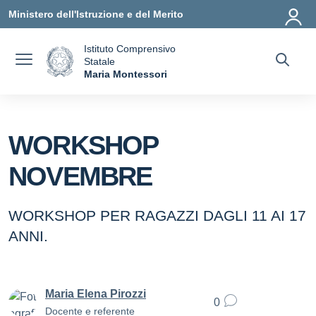
Vai ai contenuti
Vai al menu di navigazione
Vai al footer
Ministero dell'Istruzione e del Merito
Istituto Comprensivo
Statale
a
Maria Montessori
— Visita la pagina iniziale della scuola
WORKSHOP
NOVEMBRE
WORKSHOP PER RAGAZZI DAGLI 11 AI 17
ANNI.
Maria Elena Pirozzi
0
Docente e referente